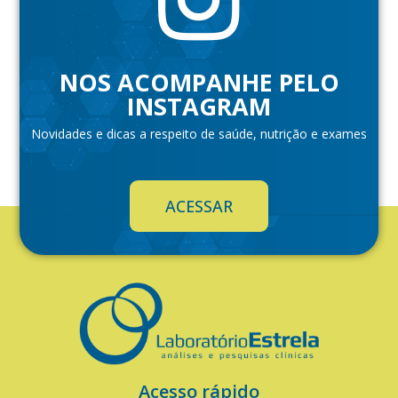
NOS ACOMPANHE PELO
INSTAGRAM
Novidades e dicas a respeito de saúde, nutrição e exames
ACESSAR
Acesso rápido