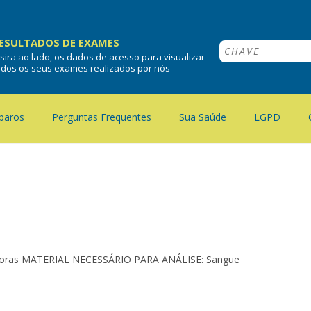
ESULTADOS DE EXAMES
nsira ao lado, os dados de acesso para visualizar
odos os seus exames realizados por nós
paros
Perguntas Frequentes
Sua Saúde
LGPD
4 horas MATERIAL NECESSÁRIO PARA ANÁLISE: Sangue