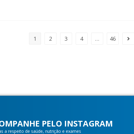
1
2
3
4
…
46
OMPANHE PELO INSTAGRAM
as a respeito de saúde, nutrição e exames