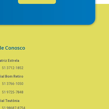
le Conosco
triz Estrela
51 3712-1852
lial Bom Retiro
51 3766-1050
51 9725-7848
lial Teutônia
51 98687-8754