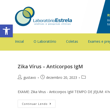
R
I
Barra de Ferramentas Aberta
t
Inicial
O Laboratório
Coletas
Exames e pre
Zika Vírus – Anticorpos IgM
gustavo
dezembro 20, 2023
EXAME: Zika Vírus - Anticorpos IgM TEMPO DE JEJUM: 
Continuar Lendo