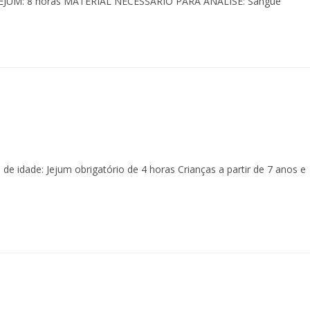
E JEJUM: 8 horas MATERIAL NECESSÁRIO PARA ANÁLISE: Sangue
 idade: Jejum obrigatório de 4 horas Crianças a partir de 7 anos e