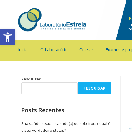
R
I
Barra de Ferramentas Aberta
t
Inicial
O Laboratório
Coletas
Exames e pre
Pesquisar
PESQUISAR
Posts Recentes
Sua saúde sexual: casado(a) ou solteiro(a), qual é
o seu verdadeiro status?