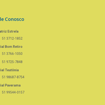
le Conosco
triz Estrela
51 3712-1852
lial Bom Retiro
51 3766-1050
51 9725-7848
lial Teutônia
51 98687-8754
lial Paverama
51 99544-0157