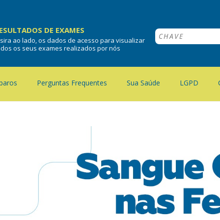
ESULTADOS DE EXAMES
nsira ao lado, os dados de acesso para visualizar
odos os seus exames realizados por nós
paros
Perguntas Frequentes
Sua Saúde
LGPD