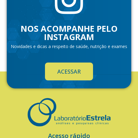
NOS ACOMPANHE PELO
INSTAGRAM
Novidades e dicas a respeito de saúde, nutrição e exames
ACESSAR
Acesso rápido