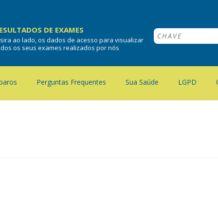
ESULTADOS DE EXAMES
nsira ao lado, os dados de acesso para visualizar
odos os seus exames realizados por nós
paros
Perguntas Frequentes
Sua Saúde
LGPD