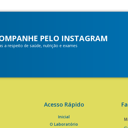
OMPANHE PELO INSTAGRAM
as a respeito de saúde, nutrição e exames
Acesso Rápido
Fa
Inicial
Ma
O Laboratório