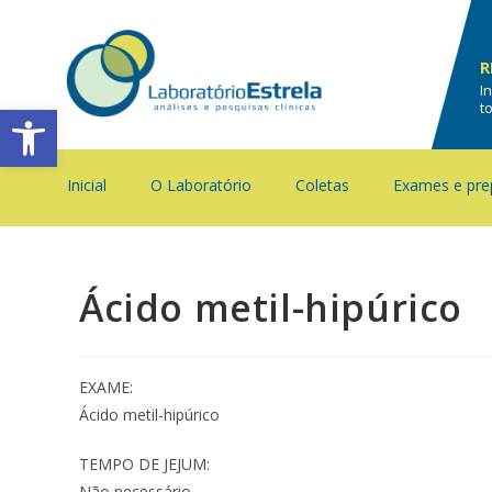
R
I
Barra de Ferramentas Aberta
t
Inicial
O Laboratório
Coletas
Exames e pre
Ácido metil-hipúrico
EXAME:
Ácido metil-hipúrico
TEMPO DE JEJUM:
Não necessário