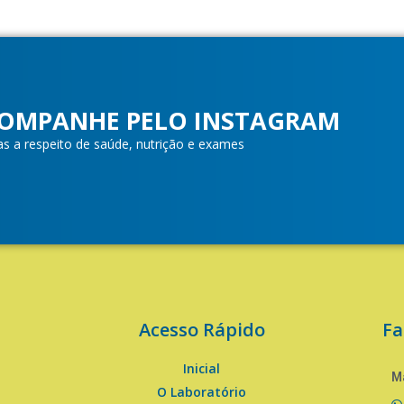
OMPANHE PELO INSTAGRAM
as a respeito de saúde, nutrição e exames
Acesso Rápido
Fa
Inicial
Ma
O Laboratório