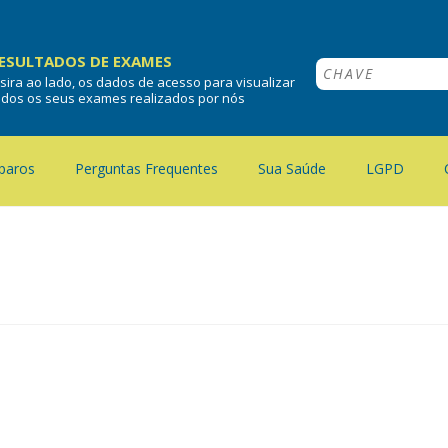
ESULTADOS DE EXAMES
nsira ao lado, os dados de acesso para visualizar
odos os seus exames realizados por nós
paros
Perguntas Frequentes
Sua Saúde
LGPD