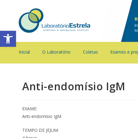
R
I
Barra de Ferramentas Aberta
t
Inicial
O Laboratório
Coletas
Exames e pre
Anti-endomísio IgM
EXAME:
Anti-endomísio IgM
TEMPO DE JEJUM:
4 horas