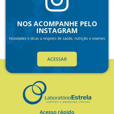
NOS ACOMPANHE PELO
INSTAGRAM
Novidades e dicas a respeito de saúde, nutrição e exames
ACESSAR
Acesso rápido