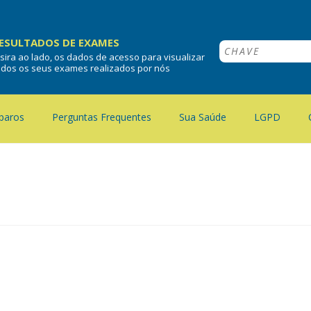
ESULTADOS DE EXAMES
nsira ao lado, os dados de acesso para visualizar
odos os seus exames realizados por nós
paros
Perguntas Frequentes
Sua Saúde
LGPD
a