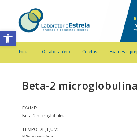
R
I
Barra de Ferramentas Aberta
t
Inicial
O Laboratório
Coletas
Exames e pre
Beta-2 microglobulin
EXAME:
Beta-2 microglobulina
TEMPO DE JEJUM:
Não necessário