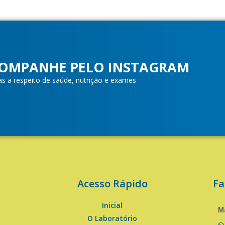
OMPANHE PELO INSTAGRAM
as a respeito de saúde, nutrição e exames
Acesso Rápido
Fa
Inicial
Ma
O Laboratório