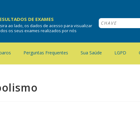
ESULTADOS DE EXAMES
nsira ao lado, os dados de acesso para visualizar
odos os seus exames realizados por nós
paros
Perguntas Frequentes
Sua Saúde
LGPD
bolismo