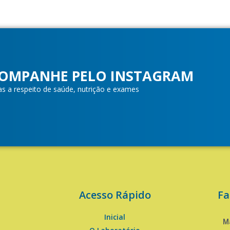
OMPANHE PELO INSTAGRAM
as a respeito de saúde, nutrição e exames
Acesso Rápido
Fa
Inicial
Ma