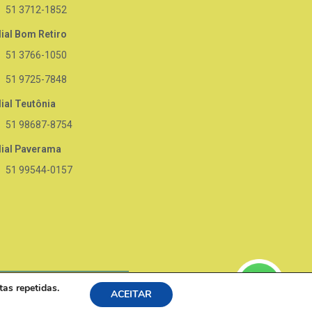
51 3712-1852
lial Bom Retiro
51 3766-1050
51 9725-7848
lial Teutônia
51 98687-8754
lial Paverama
51 99544-0157
tas repetidas.
ACEITAR