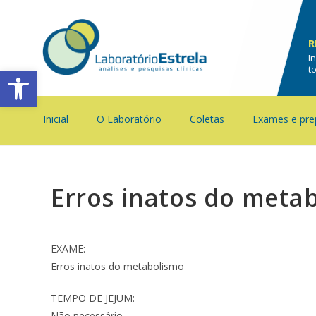
R
I
Barra de Ferramentas Aberta
t
Inicial
O Laboratório
Coletas
Exames e pre
Erros inatos do meta
EXAME:
Erros inatos do metabolismo
TEMPO DE JEJUM:
Não necessário