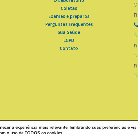
O Laboratório
Coletas
Fi
Exames e preparos
Perguntas Frequentes
Sua Saúde
LGPD
Fi
Contato
Fi
ecer a experiência mais relevante, lembrando suas preferências e visi
Laboratório Estrela - Análises e Pesquisas Clínicas
 com o uso de TODOS os cookies.