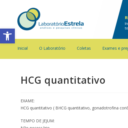
R
I
Barra de Ferramentas Aberta
t
Inicial
O Laboratório
Coletas
Exames e pre
HCG quantitativo
EXAME:
HCG quantitativo ( BHCG quantitativo, gonadotrofina coriô
TEMPO DE JEJUM:
Não necessário