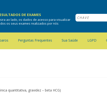
ESULTADOS DE EXAMES
nsira ao lado, os dados de acesso para visualizar
odos os seus exames realizados por nós
paros
Perguntas Frequentes
Sua Saúde
LGPD
nica quantitativa, gravidez – beta HCG)