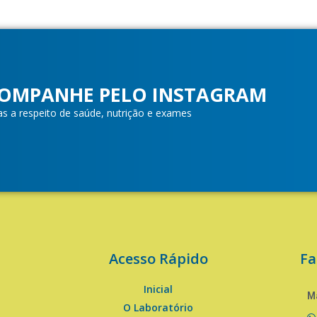
OMPANHE PELO INSTAGRAM
as a respeito de saúde, nutrição e exames
Acesso Rápido
Fa
Inicial
Ma
O Laboratório