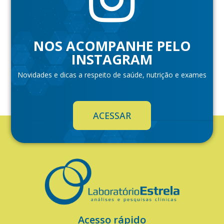
NOS ACOMPANHE PELO
INSTAGRAM
Novidades e dicas a respeito de saúde, nutrição e exames
ACESSAR
Acesso rápido