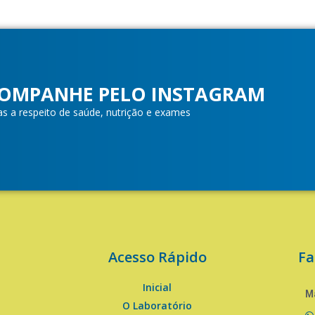
OMPANHE PELO INSTAGRAM
as a respeito de saúde, nutrição e exames
Acesso Rápido
Fa
Inicial
Ma
O Laboratório