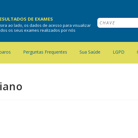
ESULTADOS DE EXAMES
nsira ao lado, os dados de acesso para visualizar
odos os seus exames realizados por nós
paros
Perguntas Frequentes
Sua Saúde
LGPD
iano