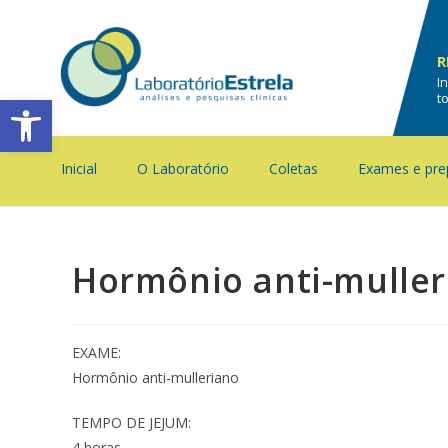
R
I
Barra de Ferramentas Aberta
t
Inicial
O Laboratório
Coletas
Exames e pre
Hormônio anti-muller
EXAME:
Hormônio anti-mulleriano
TEMPO DE JEJUM:
4 horas