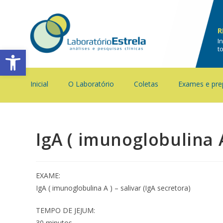
R
I
Barra de Ferramentas Aberta
t
Inicial
O Laboratório
Coletas
Exames e pre
IgA ( imunoglobulina A
EXAME:
IgA ( imunoglobulina A ) – salivar (IgA secretora)
TEMPO DE JEJUM:
30 minutos