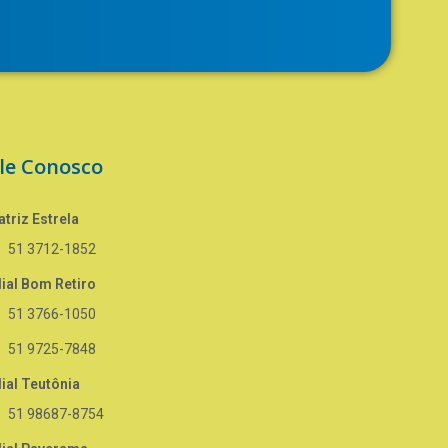
le Conosco
triz Estrela
51 3712-1852
lial Bom Retiro
51 3766-1050
51 9725-7848
lial Teutônia
51 98687-8754