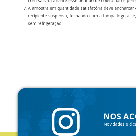
com saliva. Durante esse período de coleta não é permi
A amostra em quantidade satisfatória deve encharcar o
recipiente suspenso, fechando com a tampa logo a se
sem refrigeração.
NOS AC
Novidades e dic