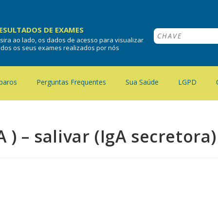
ESULTADOS DE EXAMES
nsira ao lado, os dados de acesso para visualizar
odos os seus exames realizados por nós
paros
Perguntas Frequentes
Sua Saúde
LGPD
 ) – salivar (IgA secretora)