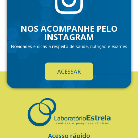
NOS ACOMPANHE PELO
INSTAGRAM
Novidades e dicas a respeito de saúde, nutrição e exames
ACESSAR
Acesso rápido