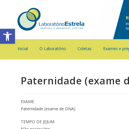
R
I
Barra de Ferramentas Aberta
t
Inicial
O Laboratório
Coletas
Exames e pre
Paternidade (exame 
EXAME:
Paternidade (exame de DNA)
TEMPO DE JEJUM:
Não necessário