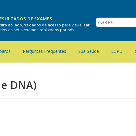
ESULTADOS DE EXAMES
nsira ao lado, os dados de acesso para visualizar
odos os seus exames realizados por nós
paros
Perguntas Frequentes
Sua Saúde
LGPD
de DNA)