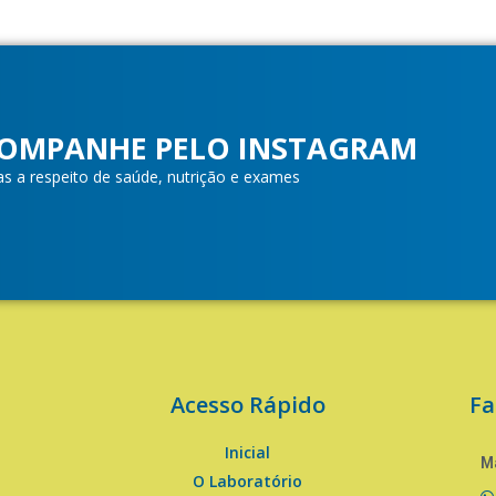
OMPANHE PELO INSTAGRAM
as a respeito de saúde, nutrição e exames
Acesso Rápido
Fa
Inicial
Ma
O Laboratório