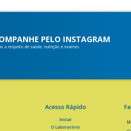
OMPANHE PELO INSTAGRAM
as a respeito de saúde, nutrição e exames
Acesso Rápido
Fa
Inicial
Ma
O Laboratório