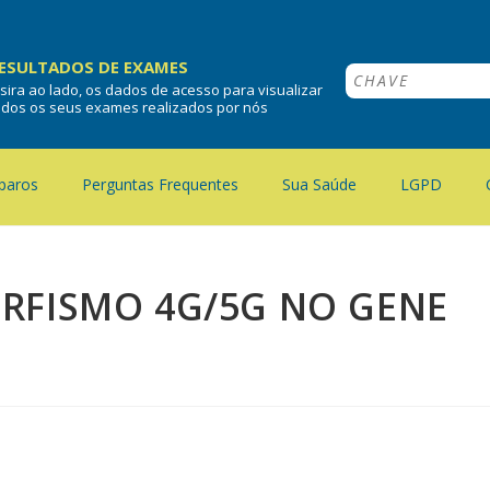
ESULTADOS DE EXAMES
nsira ao lado, os dados de acesso para visualizar
odos os seus exames realizados por nós
paros
Perguntas Frequentes
Sua Saúde
LGPD
RFISMO 4G/5G NO GENE