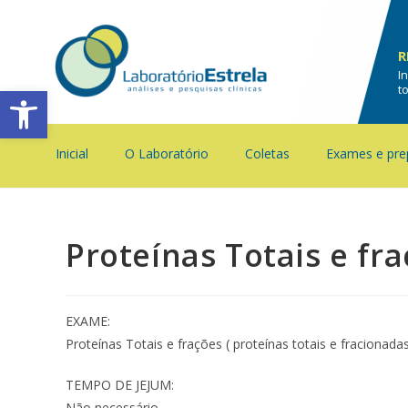
R
I
Barra de Ferramentas Aberta
t
Inicial
O Laboratório
Coletas
Exames e pre
Proteínas Totais e fr
EXAME:
Proteínas Totais e frações ( proteínas totais e fracionadas
TEMPO DE JEJUM:
Não necessário