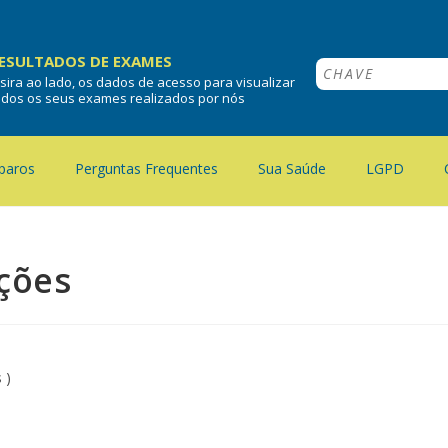
ESULTADOS DE EXAMES
nsira ao lado, os dados de acesso para visualizar
odos os seus exames realizados por nós
paros
Perguntas Frequentes
Sua Saúde
LGPD
ações
 )