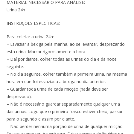
MATERIAL NECESSÁRIO PARA ANÁLISE:
Urina 24h
INSTRUÇÕES ESPECÍFICAS:
Para coletar a urina 24h:
– Esvaziar a bexiga pela manhã, ao se levantar, desprezando
esta urina. Marcar rigorosamente a hora.
– Daí por diante, colher todas as urinas do dia e da noite
seguinte.
– No dia seguinte, colher também a primeira urina, na mesma
hora em que foi esvaziada a bexiga no dia anterior.
– Guardar toda urina de cada micção (nada deve ser
desprezado).
– Não é necessário guardar separadamente qualquer uma
das urinas. Logo que o primeiro frasco estiver cheio, passar
para o segundo e assim por diante.
– Não perder nenhuma porção de urina de qualquer micção.
Se isto acontecer, haverá erro. Evitar excesso de líquidos no