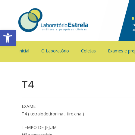
R
I
Barra de Ferramentas Aberta
t
Inicial
O Laboratório
Coletas
Exames e pre
T4
EXAME:
T4 ( tetraiodotironina , tiroxina )
TEMPO DE JEJUM:
Não necessário