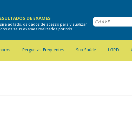
ESULTADOS DE EXAMES
nsira ao lado, os dados de acesso para visualizar
odos os seus exames realizados por nós
paros
Perguntas Frequentes
Sua Saúde
LGPD