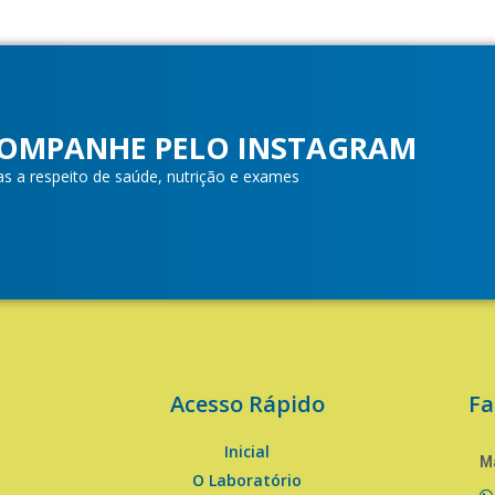
OMPANHE PELO INSTAGRAM
as a respeito de saúde, nutrição e exames
Acesso Rápido
Fa
Inicial
Ma
O Laboratório