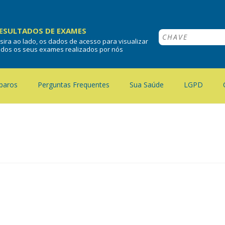
ESULTADOS DE EXAMES
nsira ao lado, os dados de acesso para visualizar
odos os seus exames realizados por nós
paros
Perguntas Frequentes
Sua Saúde
LGPD