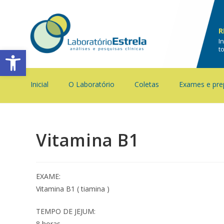
R
I
Barra de Ferramentas Aberta
t
Inicial
O Laboratório
Coletas
Exames e pre
Vitamina B1
EXAME:
Vitamina B1 ( tiamina )
TEMPO DE JEJUM:
8 horas