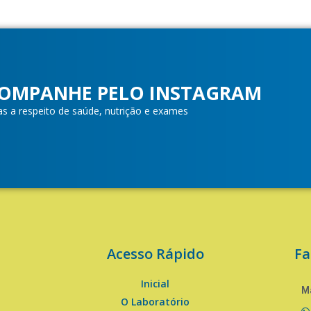
OMPANHE PELO INSTAGRAM
as a respeito de saúde, nutrição e exames
Acesso Rápido
Fa
Inicial
Ma
O Laboratório