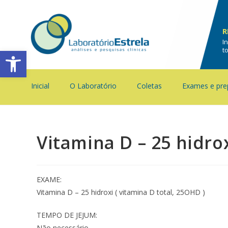
R
I
Barra de Ferramentas Aberta
t
Inicial
O Laboratório
Coletas
Exames e pre
Vitamina D – 25 hidro
EXAME:
Vitamina D – 25 hidroxi ( vitamina D total, 25OHD )
TEMPO DE JEJUM:
Não necessário