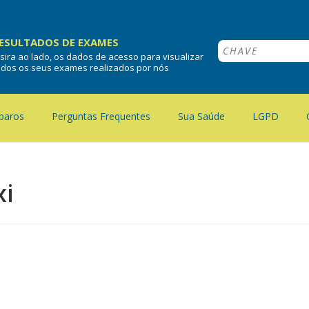
ESULTADOS DE EXAMES
nsira ao lado, os dados de acesso para visualizar
odos os seus exames realizados por nós
paros
Perguntas Frequentes
Sua Saúde
LGPD
xi