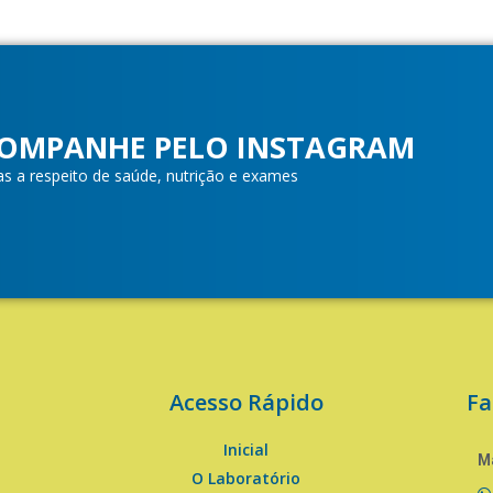
OMPANHE PELO INSTAGRAM
as a respeito de saúde, nutrição e exames
Acesso Rápido
Fa
Inicial
Ma
O Laboratório