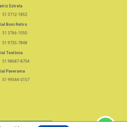
triz Estrela
51 3712-1852
lial Bom Retiro
51 3766-1050
51 9725-7848
lial Teutônia
51 98687-8754
lial Paverama
51 99544-0157