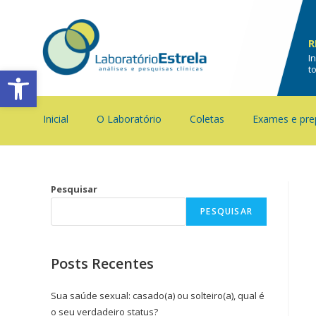
R
I
Barra de Ferramentas Aberta
t
Inicial
O Laboratório
Coletas
Exames e pre
Pesquisar
PESQUISAR
Posts Recentes
Sua saúde sexual: casado(a) ou solteiro(a), qual é
o seu verdadeiro status?