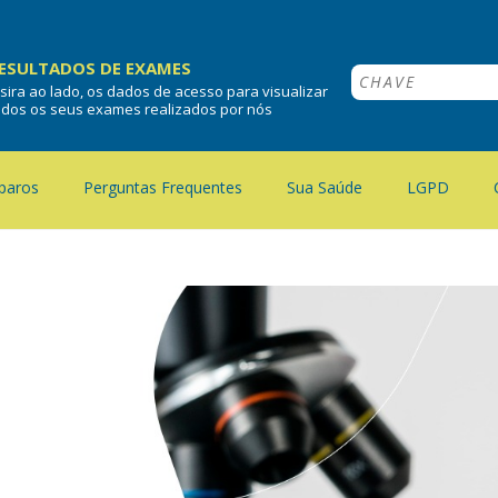
ESULTADOS DE EXAMES
nsira ao lado, os dados de acesso para visualizar
odos os seus exames realizados por nós
paros
Perguntas Frequentes
Sua Saúde
LGPD