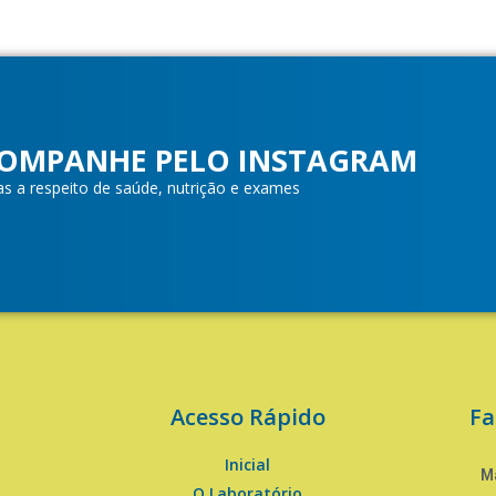
OMPANHE PELO INSTAGRAM
as a respeito de saúde, nutrição e exames
Acesso Rápido
Fa
Inicial
Ma
O Laboratório