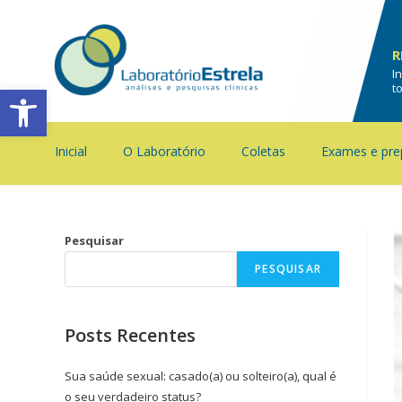
R
I
Barra de Ferramentas Aberta
t
Inicial
O Laboratório
Coletas
Exames e pre
Pesquisar
PESQUISAR
Posts Recentes
Sua saúde sexual: casado(a) ou solteiro(a), qual é
o seu verdadeiro status?