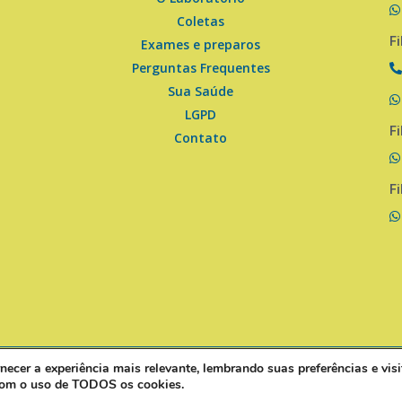
Coletas
Fi
Exames e preparos
Perguntas Frequentes
Sua Saúde
LGPD
Fi
Contato
Fi
ecer a experiência mais relevante, lembrando suas preferências e visi
Laboratório Estrela - Análises e Pesquisas Clínicas
 com o uso de TODOS os cookies.