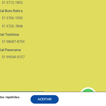
51 3712-1852
lial Bom Retiro
51 3766-1050
51 9725-7848
lial Teutônia
51 98687-8754
lial Paverama
51 99544-0157
tas repetidas.
ACEITAR