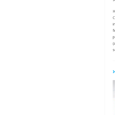
H
C
i
f
p
(
s