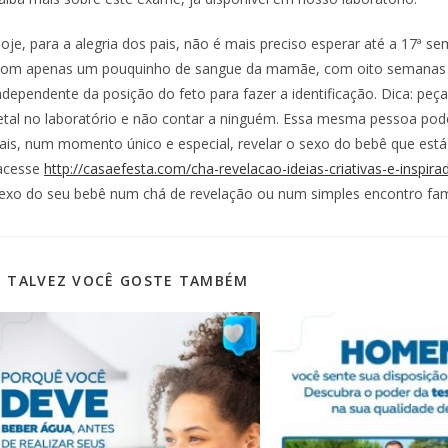
oje, para a alegria dos pais, não é mais preciso esperar até a 17ª se
om apenas um pouquinho de sangue da mamãe, com oito semanas de 
ndependente da posição do feto para fazer a identificação. Dica: pe
etal no laboratório e não contar a ninguém. Essa mesma pessoa pod
ais, num momento único e especial, revelar o sexo do bebê que está 
acesse
http://casaefesta.com/cha-revelacao-ideias-criativas-e-inspira
exo do seu bebê num chá de revelação ou num simples encontro famil
TALVEZ VOCÊ GOSTE TAMBÉM