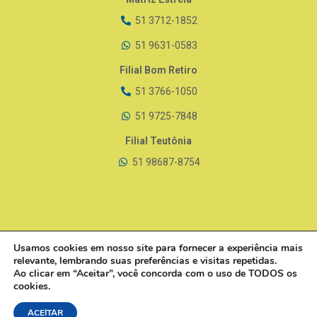
51 3712-1852
51 9631-0583
Filial Bom Retiro
51 3766-1050
51 9725-7848
Filial Teutônia
51 98687-8754
Usamos cookies em nosso site para fornecer a experiência mais
relevante, lembrando suas preferências e visitas repetidas.
Ao clicar em “Aceitar”, você concorda com o uso de TODOS os
cookies.
Laboratório Estrela - Análises e Pesquisas Clínicas
ACEITAR